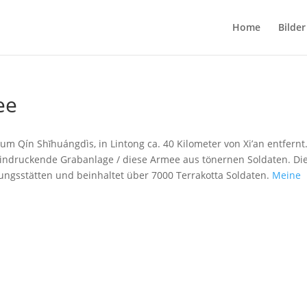
Home
Bilder
ee
m Qín Shǐhuángdìs, in Lintong ca. 40 Kilometer von Xi’an entfernt.
eindruckende Grabanlage / diese Armee aus tönernen Soldaten. Di
abungsstätten und beinhaltet über 7000 Terrakotta Soldaten.
Meine