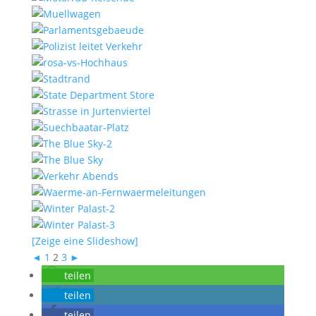
[Zeige eine Slideshow]
◄
1
2
3
►
teilen
teilen
teilen