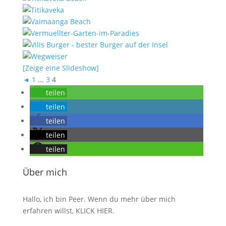
[Zeige eine Slideshow]
◄
1
...
3
4
teilen
teilen
teilen
teilen
teilen
Über mich
Hallo, ich bin Peer. Wenn du mehr über mich
erfahren willst,
KLICK HIER
.