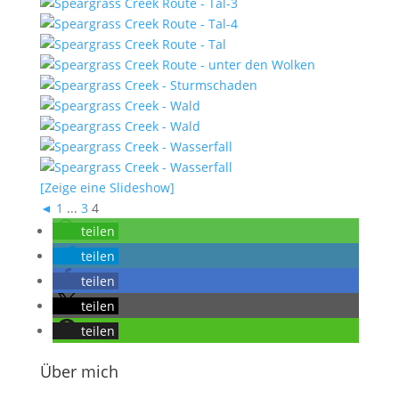
[Zeige eine Slideshow]
◄
1
...
3
4
teilen
teilen
teilen
teilen
teilen
Über mich