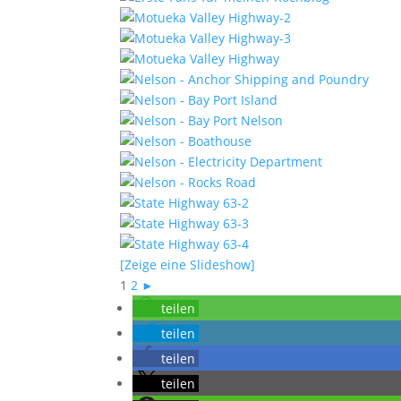
[Zeige eine Slideshow]
1
2
►
teilen
teilen
teilen
teilen