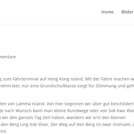
Home
Bilder
mentare
g zum Fährterminal auf Hong Kong Island. Mit der Fähre machen w
nehm leer, nur eine Grundschulklasse sorgt für Stimmung und gefü
sten von Lamma Island. Von hier beginnen wir über gut beschilder
Je nach Wunsch kann man kleine Rundwege oder von Sok Kwu Wan
ir den ganzen Tag Zeit haben, wandern wir erst den kleinen
den Berg Ling Kok Shan. Der Weg auf den Berg ist zwar mühsam, 
hnt.