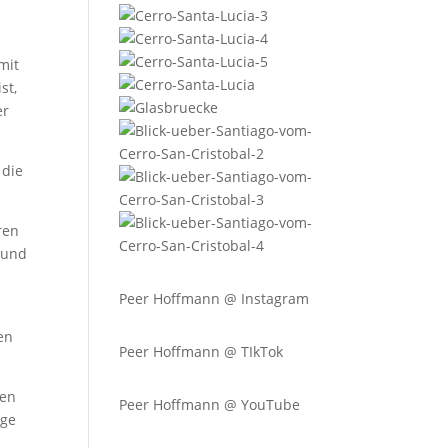
mit
st,
er
 die
ren
 und
Peer Hoffmann @
Instagram
en
Peer Hoffmann @ TIkTok
den
Peer Hoffmann @ YouTube
ige