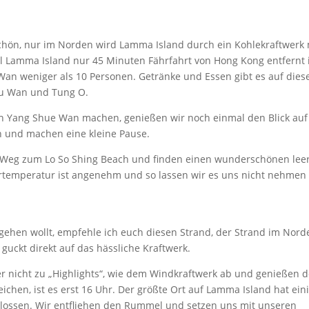
chön, nur im Norden wird Lamma Island durch ein Kohlekraftwerk 
l Lamma Island nur 45 Minuten Fährfahrt von Hong Kong entfernt i
 weniger als 10 Personen. Getränke und Essen gibt es auf dies
Kwu Wan und Tung O.
h Yang Shue Wan machen, genießen wir noch einmal den Blick auf
n und machen eine kleine Pause.
m Weg zum Lo So Shing Beach und finden einen wunderschönen lee
rtemperatur ist angenehm und so lassen wir es uns nicht nehmen
hen wollt, empfehle ich euch diesen Strand, der Strand im Nord
 guckt direkt auf das hässliche Kraftwerk.
r nicht zu „Highlights“, wie dem Windkraftwerk ab und genießen 
eichen, ist es erst 16 Uhr. Der größte Ort auf Lamma Island hat ein
chlossen. Wir entfliehen den Rummel und setzen uns mit unseren