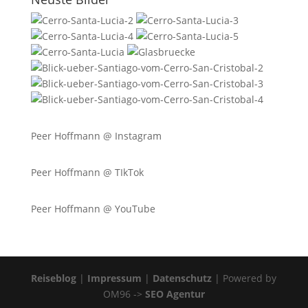
Peer Hoffmann @
Instagram
Peer Hoffmann @ TIkTok
Peer Hoffmann @ YouTube
Reiseblog
|
Impressum
|
Datenschutz
| Powered by
OM96 ->
SEO Agentur