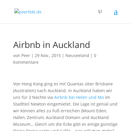
Airbnb in Auckland
von
Peer
|
29 Nov., 2015
|
Neuseeland
|
0
Kommentare
Von Hong Kong ging es mit Quantas über Brisbane
(Australien) nach Auckland. In Auckland haben wir
uns für 3 Nächte via
Airbnb bei Helen und Mo
im
Stadtteil Newton eingemietet. Die Lage ist genial und
wir können alles zu Fuß erreichen (Mount Eden,
Hafen, Zentrum, Auckland Domain und Auckland
Museum… Gleich um die Ecke gibt es einige günstige
kleine Restaurants und Cafés – was will man mehr?