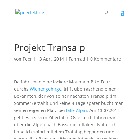
Projekt Transalp
von
Peer
|
13 Apr., 2014
|
Fahrrad
|
0 Kommentare
Da fährt man eine lockere Mountain Bike Tour
durchs
Wiehengebirge
, trifft überraschend einen
Bekannten, der von seiner nächsten Transalp (im
Sommer) erzählt und keine 4 Tage später bucht man
seinen eigenen Platz bei
bike Alpin
. Am 13.07.2014
geht es los, vom Zillertal in Österreich fahren wir
über die Alpen nach Bassano in Italien. Natürlich
habe ich sofort mit dem Training begonnen und
werde die nächsten x Wochen intensiv an meinen